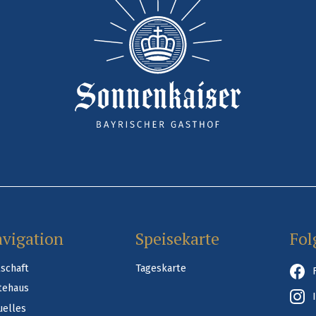
vigation
Speisekarte
Fol
tschaft
Tageskarte
tehaus
uelles