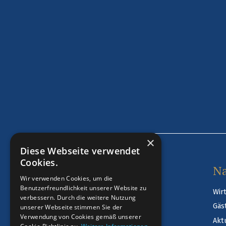
×
Diese Webseite verwendet
Cookies.
Öffnungszeiten
Na
Wir verwenden Cookies, um die
Benutzerfreundlichkeit unserer Website zu
Wir
Mittwoch – Freitag ab 16:00 Uhr
verbessern. Durch die weitere Nutzung
Gäs
unserer Webseite stimmen Sie der
Samstag, Sonntag und an Feiertagen
Verwendung von Cookies gemäß unserer
Akt
ganztägig geöffnet